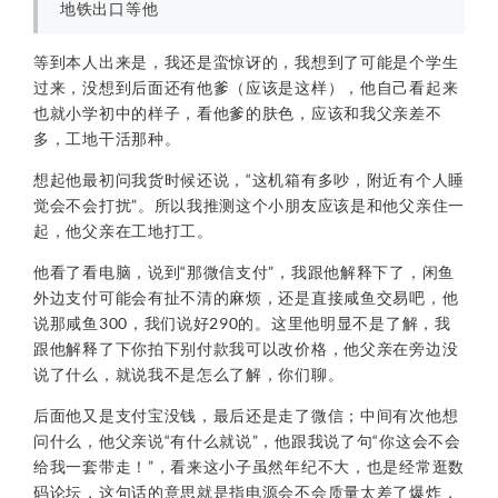
地铁出口等他
等到本人出来是，我还是蛮惊讶的，我想到了可能是个学生
过来，没想到后面还有他爹（应该是这样），他自己看起来
也就小学初中的样子，看他爹的肤色，应该和我父亲差不
多，工地干活那种。
想起他最初问我货时候还说，“这机箱有多吵，附近有个人睡
觉会不会打扰”。所以我推测这个小朋友应该是和他父亲住一
起，他父亲在工地打工。
他看了看电脑，说到“那微信支付”，我跟他解释下了，闲鱼
外边支付可能会有扯不清的麻烦，还是直接咸鱼交易吧，他
说那咸鱼300，我们说好290的。这里他明显不是了解，我
跟他解释了下你拍下别付款我可以改价格，他父亲在旁边没
说了什么，就说我不是怎么了解，你们聊。
后面他又是支付宝没钱，最后还是走了微信；中间有次他想
问什么，他父亲说“有什么就说”，他跟我说了句“你这会不会
给我一套带走！”，看来这小子虽然年纪不大，也是经常逛数
码论坛，这句话的意思就是指电源会不会质量太差了爆炸，