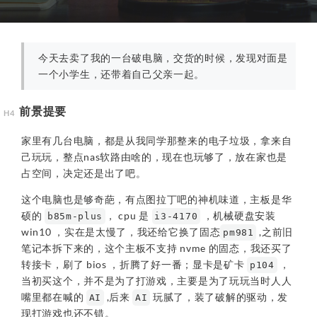
今天去卖了我的一台破电脑，交货的时候，发现对面是
一个小学生，还带着自己父亲一起。
前景提要
家里有几台电脑，都是从我同学那整来的电子垃圾，拿来自
己玩玩，整点nas软路由啥的，现在也玩够了，放在家也是
占空间，决定还是出了吧。
这个电脑也是够奇葩，有点图拉丁吧的神机味道，主板是华
硕的
， cpu 是
，机械硬盘安装
b85m-plus
i3-4170
win10 ，实在是太慢了，我还给它换了固态
,之前旧
pm981
笔记本拆下来的，这个主板不支持 nvme 的固态，我还买了
转接卡，刷了 bios ，折腾了好一番；显卡是矿卡
，
p104
当初买这个，并不是为了打游戏，主要是为了玩玩当时人人
嘴里都在喊的
,后来
玩腻了，装了破解的驱动，发
AI
AI
现打游戏也还不错。