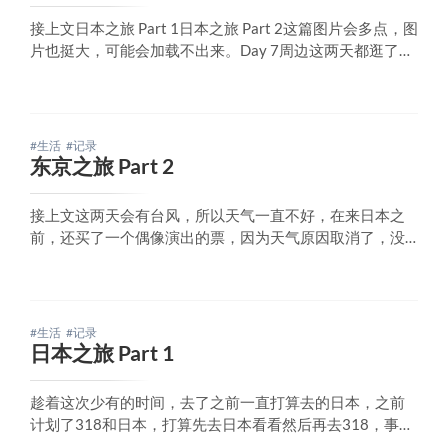
接上文日本之旅 Part 1日本之旅 Part 2这篇图片会多点，图
片也挺大，可能会加载不出来。Day 7周边这两天都逛了差
不多了，今天在我的原本计划的日程表就是留白，就搞了
一些闲杂琐事，还是随意的逛逛。也是一觉睡到了大中
午，吃好饭帮我同学带了两条烟，我不抽烟，也不好评
价，不过价格倒是不算贵，算是2
#生活
#记录
东京之旅 Part 2
接上文这两天会有台风，所以天气一直不好，在来日本之
前，还买了一个偶像演出的票，因为天气原因取消了，没
办法，我看天气预报东京这一周都有雨，其实也没下几
天。Day 3今天去看了东京天空树，因为天气的原因，能见
度其实很差，本来想着晚上的夜景，灯光可以稍微穿透点
雾气，结果我是只带了充电宝，没有带手机，上面有
#生活
#记录
日本之旅 Part 1
趁着这次少有的时间，去了之前一直打算去的日本，之前
计划了318和日本，打算先去日本看看然后再去318，事实
证明我的选择还是很正确，日本的签证费用从7/1后涨价