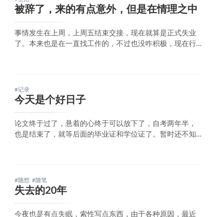
省，
被辞了，来的有点意外，但是在情理之中
事情发生在上周，上周五结束交接，现在就算是正式失业
了。本来也是在一直找工作的，不过也没咋积极，现在行
情也的确不好找，之前还想着，要是刚好找到工作，公司
又把我辞了，这是多好的一件美事呀，现在公司是把我辞
了，就差一份还不错的工作过来了。说起被公司辞退的原
因，部门领导说是因为公司效益问题，我觉得其实这个并
#记录
今天是个好日子
论文终于过了，悬着的心终于可以放下了，自考两年半，
也是结束了，就等后面的毕业证和学位证了。暂时还不知
道后面干嘛，打算先玩玩，可以看看后面还有什么人生的
方向。明天刚好母亲节，跟我妈去吃点好的。
#随想
#随笔
失去的20年
今夜也是有点失眠，索性写点东西，由于各种原因，最近