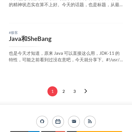
的精神状态实在算不上好。今天的话题，也是标题，从最
近看到一张图说起，说是中国房地产市场已跌至至少过去2
0年来的最低价格我搜下了信息的来源，具体信息来自这
里，数据来自国际清算银行。当然，你我都知道，数据感
觉上不算准确，尤其是你拿北京上海的房子来和之前的
#极客
Java和SheBang
也是今天才知道，原来 Java 可以直接这么用，JDK-11 的
特性，可能之前看到过没在意吧，今天就分享下。#!/usr/bi
n/java --source 11public class Bang { public static void mai
n(final String[] args) {
1
2
3