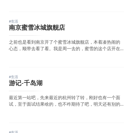
了。因为现在中日关系紧张的缘故，直飞日本的飞机的航
班少了很多，我是从香港中转的，虽然上海也有少量直飞
的航班，不过不太符合我的时间安排，我还是想
#生活
南京蜜雪冰城旗舰店
之前也是看到南京开了个蜜雪冰城旗舰店，本着凑热闹的
心态，顺带去看了看。我是周一去的，蜜雪的这个店开在
夫子庙附近，水游城对面的这个商场，之前水游城我还蛮
经常去的，这里非常好停车，来南京夫子庙玩的，可以停
车在水游城下面，就是白天停车费不便宜。对面的这个茂
业天地，之前冷清的不行，现在也是，这个蜜雪开店的地
#生活
游记-千岛湖
最近第一站吧，先来最近的杭州转了转，刚好也有一个面
试，至于面试结果啥的，也不咋期待了吧，明天还有别的
面试，都玩着看着吧。没想到千岛湖里杭州市区还挺远
的，开了一个多小时，这次旅行，就打算开车转转，也不
打算进什么收费景区，吃什么当地特色，一是感觉这玩意
都大同小异，还浪费钱，毕竟现在还是失业，要该省的
#生活