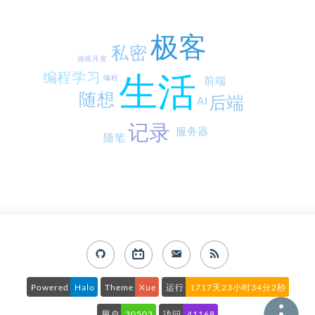
极客
私密
游戏开发
编程学习
生活
编程
前端
随想
后端
AI
记录
服务器
随笔
Powered
Halo
Theme
Xue
运行
1717天23小时34分3秒
用户
30503
访问
41168