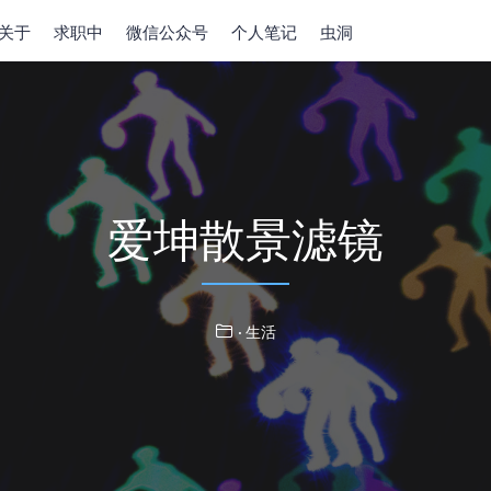
关于
求职中
微信公众号
个人笔记
虫洞
爱坤散景滤镜
· 生活