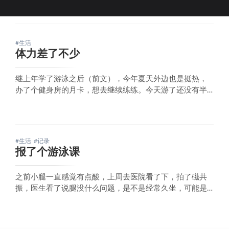
#生活
体力差了不少
继上年学了游泳之后（前文），今年夏天外边也是挺热，
办了个健身房的月卡，想去继续练练。今天游了还没有半
小时，就已经心跳蹦蹦的了，手臂也没什么力气，比上年
差了不少，上年游了大半个小时才感觉到累，勉强还能坚
持一小时。还是要继续加强锻炼，不过锻炼完后去感觉是
真的爽，浑身轻松的感觉。
#生活
#记录
报了个游泳课
之前小腿一直感觉有点酸，上周去医院看了下，拍了磁共
振，医生看了说腿没什么问题，是不是经常久坐，可能是
腰有点问题，可以练练腰肌，比如游泳/小燕飞啥的。加上
我是个旱鸭子，所以兴趣使然加上这个意外事件，打算学
个游泳。刚好，打开美团发现我小区旁边就新开一个健身