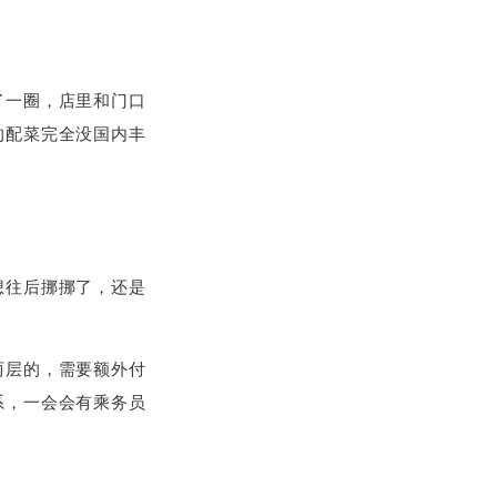
了一圈，店里和门口
的配菜完全没国内丰
想往后挪挪了，还是
两层的，需要额外付
系，一会会有乘务员