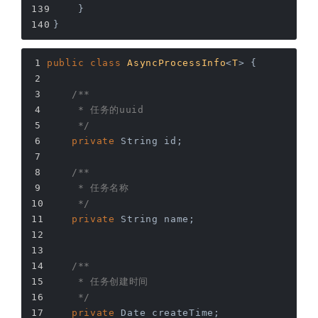
    }
}
public
class
AsyncProcessInfo
<
T
> 
{
/**
     * 任务的uuid
     */
private
 String id;
/**
     * 任务名称
     */
private
 String name;
/**
     * 任务创建时间
     */
private
 Date createTime;