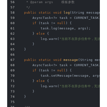
     * 
@param
 args    模板参数
     */
public
static
void
log
(String message, 
        AsyncTask<?> task = CURRENT_TASK.ge
if
 (task != 
null
) {
            task.log(message, args);
        } 
else
 {
            log.warn(
"当前不在异步任务中，无法调用此
        }
    }
public
static
void
message
(String messa
        AsyncTask<?> task = CURRENT_TASK.ge
if
 (task != 
null
) {
            task.setMessage(message, args);
        } 
else
 {
            log.warn(
"当前不在异步任务中，无法调用此
        }
    }