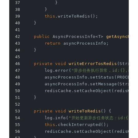
            }
        }
this
.writeToRedis();
    }
public
 AsyncProcessInfo<T> 
getAsyncPro
return
 asyncProcessInfo;
    }
private
void
writeErrorTosRedis
(String
        log.error(
"异步任务执行异常，id:{},name
        asyncProcessInfo.setStatus(PROCESS
        asyncProcessInfo.setMessage(String
        redisCache.setCacheObject(redisKey
    }
private
void
writeToRedis
()
{
        log.info(
"开始更新异步任务状态：id:{},na
this
.checkInterrupted();
        redisCache.setCacheObject(redisKey