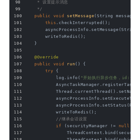
     * 设置提示消息
     */
public
void
setMessage
(String message,
this
.checkInterrupted();
        asyncProcessInfo.setMessage(String
        writeToRedis();
    }
@Override
public
void
run
()
{
try
 {
            log.info(
"开始执行异步任务，id:{},n
            AsyncTaskManager.registerTaskI
            Thread.currentThread().setName
            asyncProcessInfo.setExecuteTim
            asyncProcessInfo.setStatus(PRO
            writeToRedis();
//继承会话设置
if
 (securityManager != 
null
 &&
                ThreadContext.bind(securit
                ThreadContext.bind(subject