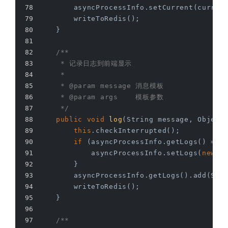
        asyncProcessInfo.setCurrent(curren
        writeToRedis();
    }
/**
     * 记录日志到前端显示
     *
     * 
@param
 message 消息模板
     * 
@param
 args    模板参数
     */
public
void
log
(String message, Object
this
.checkInterrupted();
if
 (asyncProcessInfo.getLogs() == 
            asyncProcessInfo.setLogs(
new
 A
        }
        asyncProcessInfo.getLogs().add(Str
        writeToRedis();
    }
/**