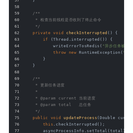
    }
/**
     * 检查当前线程是否收到了终止命令
     */
private
void
checkInterrupted
()
{
if
 (Thread.interrupted()) {
            writeErrorTosRedis(
"异步任务被终止
throw
new
 RuntimeException(
"异
        }
    }
/**
     * 更新任务进度
     *
     * 
@param
 current 当前进度
     * 
@param
 total   总任务
     */
public
void
updateProcess
(Double curre
this
.checkInterrupted();
        asyncProcessInfo.setTotal(total);