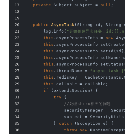
private
 Subject subject = 
null
;
public
AsyncTask
(String id, String nam
        log.info(
"开始创建异步任务，id:{},name:{}
this
.asyncProcessInfo = 
new
 AsyncP
this
.asyncProcessInfo.setCreateTim
this
.asyncProcessInfo.setId(id);
this
.asyncProcessInfo.setName(name
this
.asyncProcessInfo.setStatus(PR
this
.threadName = 
"async-task-|"
 +
this
.redisKey = CacheConstants.Cac
this
.callable = callable;
if
 (extendsSession) {
try
 {
//处理shiro相关的问题
                securityManager = Security
                subject = SecurityUtils.ge
            } 
catch
 (Exception e) {
throw
new
 RuntimeException