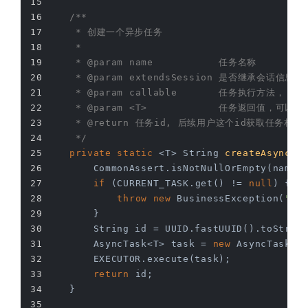
/**
     * 创建一个异步任务
     *
     * 
@param
 name           任务名称
     * 
@param
 extendsSession 是否继承会话信息
     * 
@param
 callable       任务执行方法，
     * 
@param
 <T>            任务返回值，可以为
     * 
@return
 任务id, 后续用户这个id获取任务相关
     */
private
static
 <T> 
String 
createAsyncTa
        CommonAssert.isNotNullOrEmpty(name,
if
 (CURRENT_TASK.get() != 
null
) {
throw
new
 BusinessException(
"无
        }
        String id = UUID.fastUUID().toStrin
        AsyncTask<T> task = 
new
 AsyncTask<>
        EXECUTOR.execute(task);
return
 id;
    }