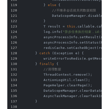
            } 
else
 {
//不继承会话就关闭数据权限
                DataScopeManager.disableDa
            }
            T result = 
this
.callable.call(
            log.info(
"异步任务执行结束，id:{},n
            asyncProcessInfo.setResult(res
            asyncProcessInfo.setStatus(PRO
            redisCache.setCacheObject(redi
        } 
catch
 (Exception e) {
            writeErrorTosRedis(e.getMessag
        } 
finally
 {
//清理数据
            ThreadContext.remove();
            ActionLogUtil.clean();
            PageHelper.clearPage();
            DataScopeManager.clearDataScop
            AsyncTaskManager.clearTaskInfo
        }