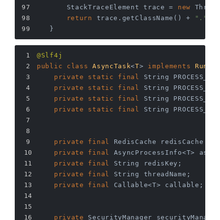
        StackTraceElement trace = 
new
 Throw
return
 trace.getClassName() + 
"."
 +
    }
@Slf4j
public
class
AsyncTask
<
T
> 
implements
Runna
private
static
final
 String PROCESS_ST
private
static
final
 String PROCESS_ST
private
static
final
 String PROCESS_ST
private
static
final
 String PROCESS_ST
private
final
 RedisCache redisCache = 
private
final
 AsyncProcessInfo<T> asyn
private
final
 String redisKey;
private
final
 String threadName;
private
final
 Callable<T> callable;
private
 SecurityManager securityManage