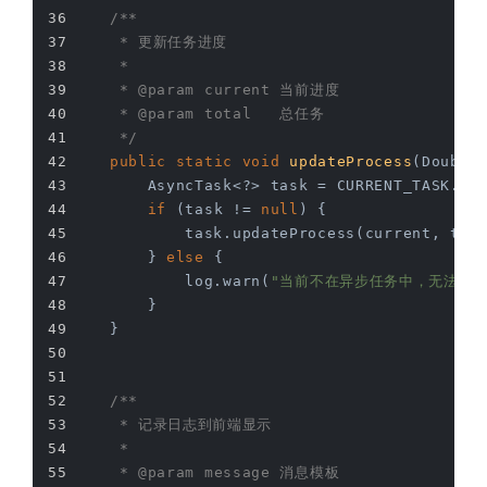
/**
     * 更新任务进度
     *
     * 
@param
 current 当前进度
     * 
@param
 total   总任务
     */
public
static
void
updateProcess
(Double
        AsyncTask<?> task = CURRENT_TASK.ge
if
 (task != 
null
) {
            task.updateProcess(current, tot
        } 
else
 {
            log.warn(
"当前不在异步任务中，无法调用此
        }
    }
/**
     * 记录日志到前端显示
     *
     * 
@param
 message 消息模板