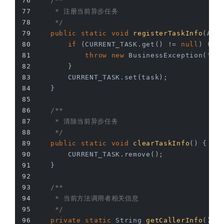
/**
     * 注册当前异步任务
     */
public
static
void
registerTaskInfo
(Asy
if
 (CURRENT_TASK.get() != 
null
) {
throw
new
 BusinessException(
"当
        }
        CURRENT_TASK.set(task);
    }
/**
     * 清除当前异步任务
     */
public
static
void
clearTaskInfo
()
{
        CURRENT_TASK.remove();
    }
/**
     * 当前方法调用者相关信息
     */
private
static
 String 
getCallerInfo
()
{