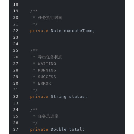
/**
     * 任务执行时间
     */
private
 Date executeTime;
/**
     * 导出任务状态
     * WAITING
     * RUNNING
     * SUCCESS
     * ERROR
     */
private
 String status;
/**
     * 任务总进度
     */
private
 Double total;