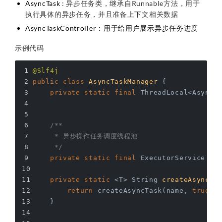
AsyncTask
: 异步任务类，继承自Runnable方法，用于
执行具体的异步任务，并且准备上下文相关数据
AsyncTaskController：用于给用户展示异步任务进度
示例代码
@Slf4j
public
class
AsyncTaskManager
{
private
static
final
 ThreadLocal<AsyncT
/**
     * 异步操作任务调度线程池
     */
private
static
final
 ExecutorService EX
private
static
 <T> 
String 
createAsyncTa
return
 createAsyncTask(name, 
true
, 
    }