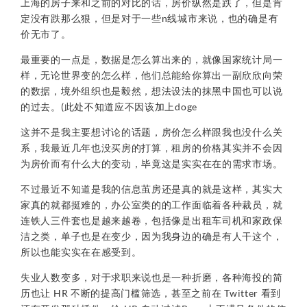
上海的房子来和之前的对比的话，房价纵然是跌了，但是肯
定没有跌那么狠，但是对于一些n线城市来说，也的确是有
价无市了。
最重要的一点是，数据是怎么算出来的，就像国家统计局一
样，无论世界变的怎么样，他们总能给你算出一副欣欣向荣
的数据，境外组织也是毅然，想法设法的抹黑中国也可以说
的过去。(此处不知道应不因该加上doge
这并不是我主要想讨论的话题，房价怎么样跟我也没什么关
系，我最近几年也没买房的打算，租房的价格其实并不会因
为房价而有什么大的变动，毕竟这是实实在在的需求市场。
不过最近不知道是我的信息茧房还是真的就是这样，其实大
家真的就都挺难的，办公室类的的工作面临着各种裁员，就
连铁人三件套也是越来越卷，包括像是出租车司机和家政保
洁之类，单子也是在变少，因为我身边的确是有人干这个，
所以也能实实在在感受到。
失业人数变多，对于求职来说也是一种折磨，各种海投的简
历也让 HR 不断的提高门槛筛选，甚至之前在 Twitter 看到