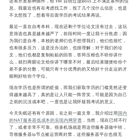
还有开发那种插件，给 HR 自动过滤Boss 上不满足条件的信
息。我最近也有在考虑找工作，投了几个没什么信息，也是
不太想投了，想着等后面学历的考试结果再说。
最近一直在自考本科，现在还剩个学位论文没有过去，这玩
意筛选也真是越来越严了，前段时间一度让我十分焦虑；因
为我们是自考，本校的老师们也不想理我们，他们也很忙，
也有很多压力，这是没办法的，也很理解；对于我们的论
文，他们也都是复制粘贴的回答，答辩压根也不听你讲什
么，就扫两眼论文给你讲下哪里不对，最后结束随便给你个
差不多的分数，可能只有十分优秀的的又恰好十分走运的才
能刚好给你个学位。
现在学历也是所谓的贬值，而我们获取学历的门槛竟然还变
得越来越高了，真的是让人只能一阵苦笑，可能是因为自己
之前的沉没成本吧，一度也是让我怀疑我考试的意义。
今天失眠还有有个原因，在之前一篇文章，我介绍过用
国内
的NAT服务器低成本的实现内网穿透
，当然，现在已经不行
了，或者非常不可靠。很多机场就是用这些服务器做中转，
导致服务器ip节点被运营商封禁，这些服务器平台也很无