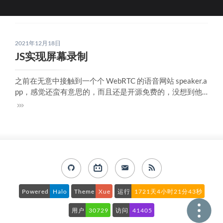
2021年12月18日
JS实现屏幕录制
之前在无意中接触到一个个 WebRTC 的语音网站 speaker.a
pp，感觉还蛮有意思的，而且还是开源免费的，没想到他
们还支持屏幕分享，当时我就惊了，浏览器现在已经发展
的什么功能几乎都有了，不愧为 'chrome os'后来我也去MD
N看了下相关接口，这篇文章就记录下如何简单实现屏幕录
制功能。获
Powered
Halo
Theme
Xue
运行
1721天4小时21分43秒
用户
30729
访问
41405