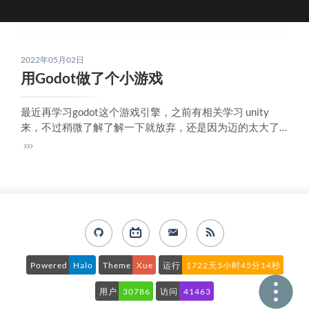
2022年05月02日
用Godot做了个小游戏
最近再学习godot这个游戏引擎，之前有相关学习 unity
来，不过稍微了解了解一下就放弃，还是因为迈的太大了
吧。之前有用 java的一个游戏引擎libgdx写过一个2048，
成品可以看这里 ，不过libgdx的局限还是蛮大的，用来写小
游戏还行，不过周边的工具还是太少了，比如你要写个2d
游戏，til
Powered
Halo
Theme
Xue
运行
1722天5小时45分14秒
用户
30786
访问
41463