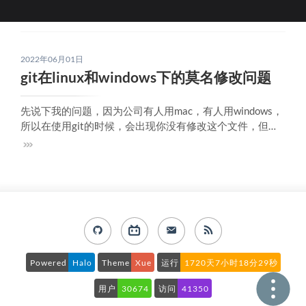
2022年06月01日
git在linux和windows下的莫名修改问题
先说下我的问题，因为公司有人用mac，有人用windows，
所以在使用git的时候，会出现你没有修改这个文件，但是g
it显示这个文件被你修改了。最初idea会提示换行符不一
致，应该就是两个平台上的换行符的问题。在我修改换行
符后，git还是会出现文件修改，但是idea只是显示 Content
s are
Powered
Halo
Theme
Xue
运行
1720天7小时18分29秒
用户
30674
访问
41350