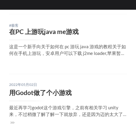
#极客
在PC 上游玩java me游戏
这是一个新手向关于如何在 pc 游玩 java 游戏的教程关于如
何在手机上游玩，安卓用户可以下载 j2me loader,苹果暂时
不清楚本教程基于一个叫 freejme 的开源项目首先，安装ja
va这里推荐使用 java 8,其他版本我没试过，可以去oracle官
网下载 下载地址这里,请选择你系统对
2022年05月02日
用Godot做了个小游戏
最近再学习godot这个游戏引擎，之前有相关学习 unity
来，不过稍微了解了解一下就放弃，还是因为迈的太大了
吧。之前有用 java的一个游戏引擎libgdx写过一个2048，
成品可以看这里 ，不过libgdx的局限还是蛮大的，用来写小
游戏还行，不过周边的工具还是太少了，比如你要写个2d