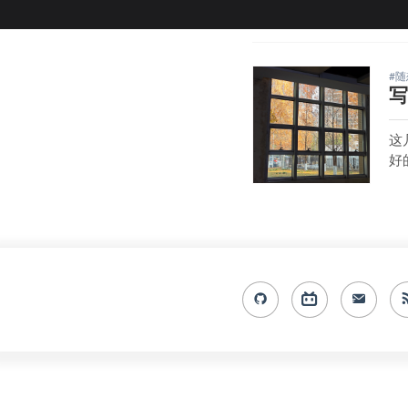
2025年12月
#随
写
这
好
的
用