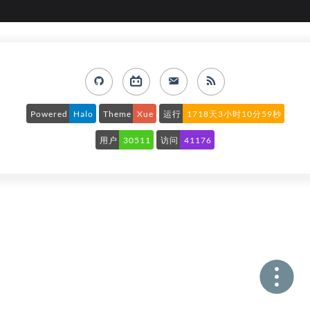
Powered
Halo
Theme
Xue
运行
1718天3小时11分0秒
用户
30511
访问
41176