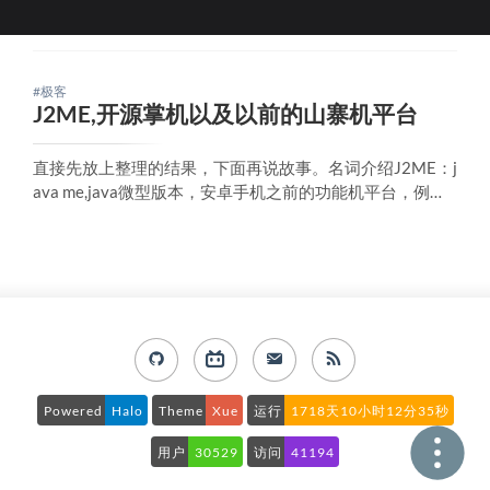
#极客
J2ME,开源掌机以及以前的山寨机平台
直接先放上整理的结果，下面再说故事。名词介绍J2ME：j
ava me,java微型版本，安卓手机之前的功能机平台，例如
诺基亚什么的，程序运行时会有一个咖啡logo,相信用过的
不会陌生MRP: 斯凯平台，和java同时期的产物，区别是国
产，然后比Java轻量，国内山寨机有些会用这个平台，说
个冒泡社区，
Powered
Halo
Theme
Xue
运行
1718天10小时12分35秒
用户
30529
访问
41194