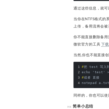
通过这些信息，就可
当你在NTFS格式
上传，备用流将会被
你不能直接删除备用
微软官方的工具
下载
当然,你也不能直接创
#
把 
test
 写入到
echo 'test' 
#
或者 直接 
notepad a.tx
同样的，你也可以使
简单小总结