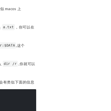
macos 上
是
，你可以在
a.txt
,这个
r:$DATA
入
,你就可以
dir /r
会有类似下面的信息