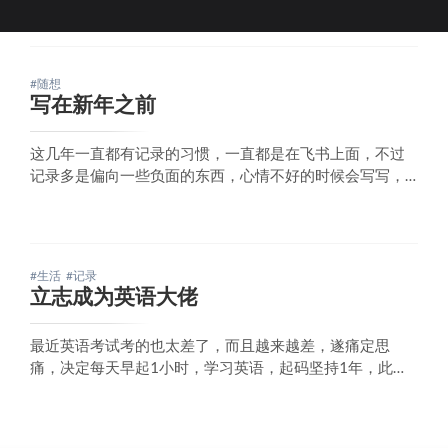
#随想
写在新年之前
这几年一直都有记录的习惯，一直都是在飞书上面，不过
记录多是偏向一些负面的东西，心情不好的时候会写写，
可能心情好玩的开心的时候，也不想去写这些东西了吧。
飞书还是我这几年用的最舒服的知识库，就是加载慢了一
点，但是功能是真的多，对于个人还是免费。关于这种应
用，我最关系的还是它变卦了怎么办，毕竟我的数据都在
#生活
#记录
立志成为英语大佬
最近英语考试考的也太差了，而且越来越差，遂痛定思
痛，决定每天早起1小时，学习英语，起码坚持1年，此贴
为据，一年后我再来汇报成果。