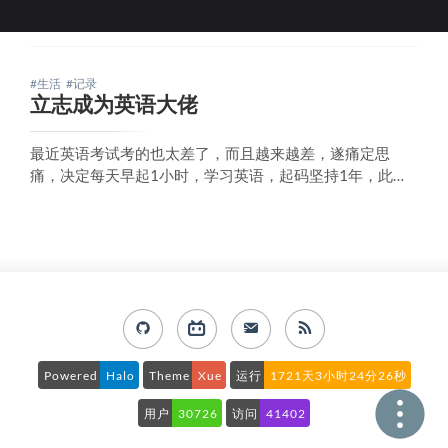
#生活
#记录
立志成为英语大佬
最近英语考试考的也太差了，而且越来越差，遂痛定思
痛，决定每天早起1小时，学习英语，起码坚持1年，此贴
为据，一年后我再来汇报成果。
Powered
Halo
Theme
Xue
运行
1721天3小时24分26秒
用户
30726
访问
41402