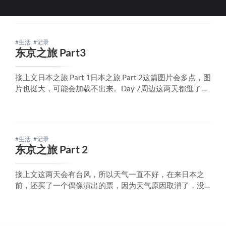
#生活
#记录
东京之旅 Part3
接上文日本之旅 Part 1日本之旅 Part 2这篇图片会多点，图
片也挺大，可能会加载不出来。Day 7周边这两天都逛了差
不多了，今天在我的原本计划的日程表就是留白，就搞了
一些闲杂琐事，还是随意的逛逛。也是一觉睡到了大中
午，吃好饭帮我同学带了两条烟，我不抽烟，也不好评
价，不过价格倒是不算贵，算是2
#生活
#记录
东京之旅 Part 2
接上文这两天会有台风，所以天气一直不好，在来日本之
前，还买了一个偶像演出的票，因为天气原因取消了，没
办法，我看天气预报东京这一周都有雨，其实也没下几
天。Day 3今天去看了东京天空树，因为天气的原因，能见
度其实很差，本来想着晚上的夜景，灯光可以稍微穿透点